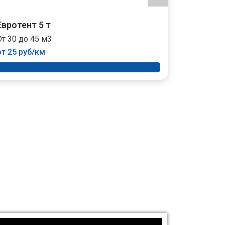
Евротент 5 т
Тент 10 
От 30 до 45 м3
От 35 до 
от 25 руб/км
от 35 руб