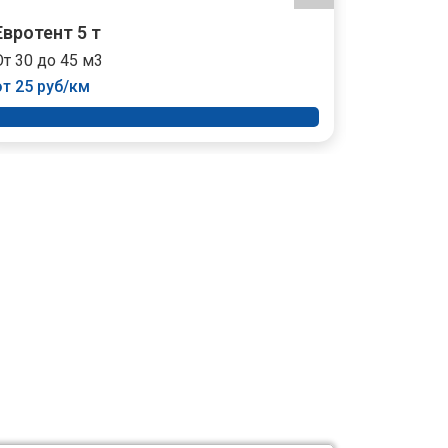
Евротент 5 т
Тент 10 
От 30 до 45 м3
От 35 до 
от 25 руб/км
от 35 руб