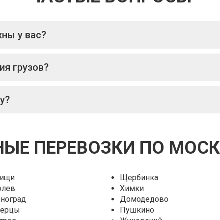
ны у вас?
ия грузов?
у?
ЫЕ ПЕРЕВОЗКИ ПО МОС
ищи
Щербинка
олев
Химки
еноград
Домодедово
ерцы
Пушкино