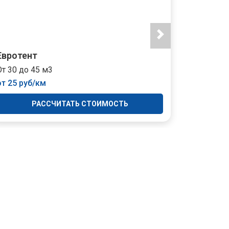
Евротент
Тент
От 30 до 45 м3
От 35 до 
от 25 руб/км
от 35 руб
РАССЧИТАТЬ СТОИМОСТЬ