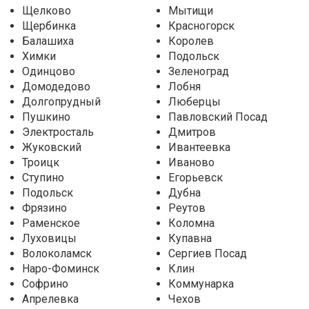
Щелково
Мытищи
Щербинка
Красногорск
Балашиха
Королев
Химки
Подольск
Одинцово
Зеленоград
Домодедово
Лобня
Долгопрудный
Люберцы
Пушкино
Павловский Посад
Электросталь
Дмитров
Жуковский
Ивантеевка
Троицк
Иваново
Ступино
Егорьевск
Подольск
Дубна
Фрязино
Реутов
Раменское
Коломна
Луховицы
Купавна
Волоколамск
Сергиев Посад
Наро-Фоминск
Клин
Софрино
Коммунарка
Апрелевка
Чехов