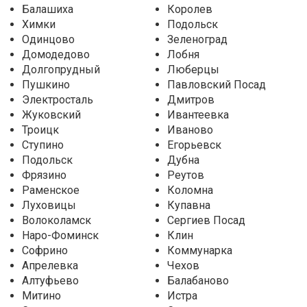
Балашиха
Королев
Химки
Подольск
Одинцово
Зеленоград
Домодедово
Лобня
Долгопрудный
Люберцы
Пушкино
Павловский Посад
Электросталь
Дмитров
Жуковский
Ивантеевка
Троицк
Иваново
Ступино
Егорьевск
Подольск
Дубна
Фрязино
Реутов
Раменское
Коломна
Луховицы
Купавна
Волоколамск
Сергиев Посад
Наро-Фоминск
Клин
Софрино
Коммунарка
Апрелевка
Чехов
Алтуфьево
Балабаново
Митино
Истра