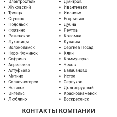
Электросталь
Дмитров
Жуковский
Ивантеевка
Троицк
Иваново
Ступино
Егорьевск
Подольск
Дубна
Фрязино
Реутов
Раменское
Коломна
Луховицы
Купавна
Волоколамск
Сергиев Посад
Наро-Фоминск
Клин
Софрино
Коммунарка
Апрелевка
Чехов
Алтуфьево
Балабаново
Митино
Истра
Солнечногорск
Серпухов
Ногинск
Долгопрудный
Энгельс
Краснознаменск
Люблино
Воскресенск
КОНТАКТЫ КОМПАНИИ