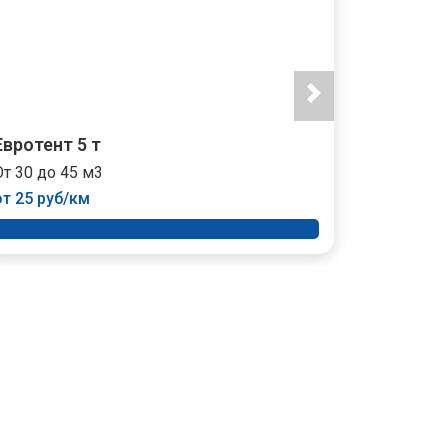
Евротент 5 т
Тент 10 
От 30 до 45 м3
От 35 до 
от 25 руб/км
от 35 руб